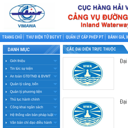
TRANG CHỦ
THƯ ĐIỆN TỬ BGTVT
QUẢN LÝ CẤP PHÉP PT
ĐÁNH GIÁ, 
DANH MỤC
CÁC ĐẠI DIỆN TRỰC THUỘC
Đại
Giới thiệu
Tin tức sự kiện
An toàn GTĐTNĐ & BVMT
Quản lý cảng, bến
Quản lý phương tiện
Thủ tục hành chính
Đại
Công khai ngân sách
Hệ thống văn bản pháp luật
Văn bản chỉ đạo điều hành