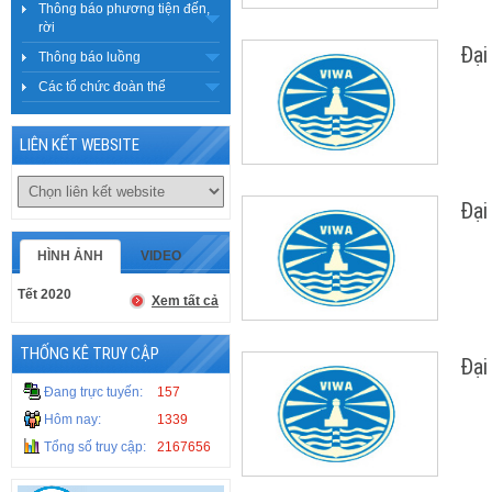
Thông báo phương tiện đến,
rời
Đại
Thông báo luồng
Các tổ chức đoàn thể
LIÊN KẾT WEBSITE
Đại
HÌNH ẢNH
VIDEO
Tết 2020
Xem tất cả
THỐNG KÊ TRUY CẬP
Đại
Đang trực tuyến:
157
Hôm nay:
1339
Tổng số truy cập:
2167656