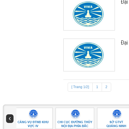
Đại
Đại
[ Trang 1/2]
1
2
‹