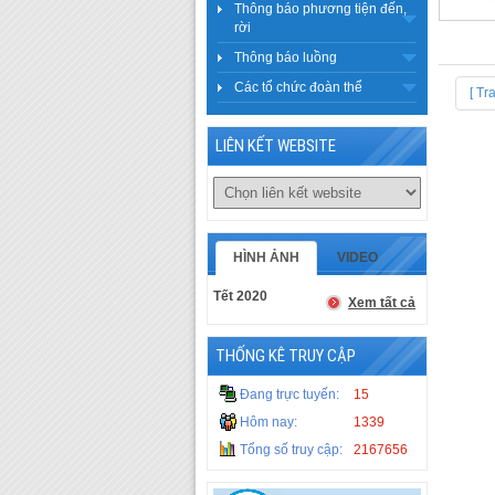
Thông báo phương tiện đến,
rời
Thông báo luồng
Các tổ chức đoàn thể
[ Tr
LIÊN KẾT WEBSITE
HÌNH ẢNH
VIDEO
Tết 2020
Xem tất cả
THỐNG KÊ TRUY CẬP
Đang trực tuyến:
15
Hôm nay:
1339
Tổng số truy cập:
2167656