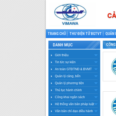
TRANG CHỦ
THƯ ĐIỆN TỬ BGTVT
QUẢN 
DANH MỤC
CÔNG 
Giới thiệu
Tin tức sự kiện
An toàn GTĐTNĐ & BVMT
Quản lý cảng, bến
Quản lý phương tiện
Thủ tục hành chính
Công khai ngân sách
Hệ thống văn bản pháp luật
Văn bản chỉ đạo điều hành