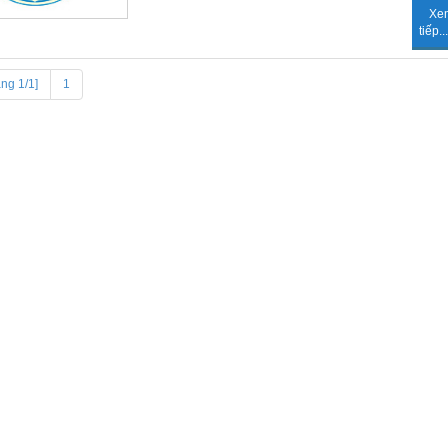
Xe
tiếp...
ang 1/1]
1