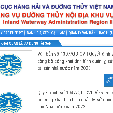
LÝ CẤP PHÉP PT
ĐÁNH GIÁ, XẾP LOẠI
AIS
QUẢN LÝ VĂN BẢN
BÁO HIỆ
KHAI QUẢN LÝ, SỬ DỤNG TÀI SẢN
Văn bản số 1307/QĐ-CVII Quyết định v
công bố công khai tình hình quản lý, s
tài sản nhà nước năm 2023
Xe
tiếp...
Quyết định số 1047/QĐ-CVII Về việc 
bố công khai tình hình quản lý, sử dụng
sản Nhà nước năm 2022