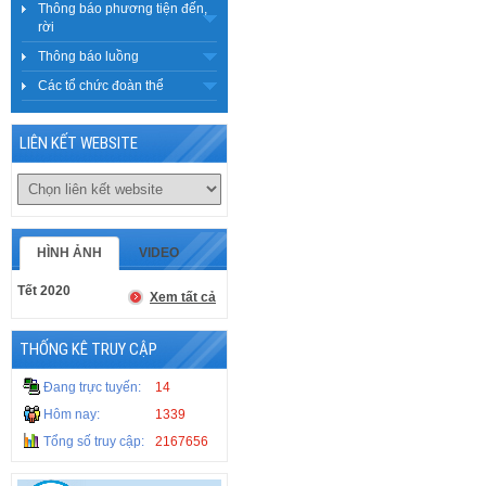
Thông báo phương tiện đến,
rời
Thông báo luồng
Các tổ chức đoàn thể
LIÊN KẾT WEBSITE
HÌNH ẢNH
VIDEO
Tết 2020
Xem tất cả
THỐNG KÊ TRUY CẬP
Đang trực tuyến:
14
Hôm nay:
1339
Tổng số truy cập:
2167656