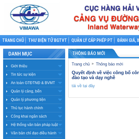
TRANG CHỦ
THƯ ĐIỆN TỬ BGTVT
QUẢN LÝ CẤP PHÉP PT
ĐÁNH GIÁ, 
DANH MỤC
THÔNG BÁO MỚI
Trang chủ
Thông báo mới
Giới thiệu
Quyết định về việc công bố cô
Tin tức sự kiện
đào tạo và dạy nghề
An toàn GTĐTNĐ & BVMT
tải về tại đây
Quản lý cảng, bến
Quản lý phương tiện
Thủ tục hành chính
Công khai ngân sách
Hệ thống văn bản pháp luật
Văn bản chỉ đạo điều hành