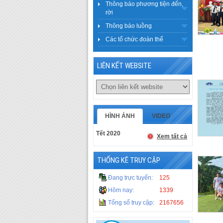
Thông báo phương tiện đến,
rời
Thông báo luồng
Các tổ chức đoàn thể
LIÊN KẾT WEBSITE
HÌNH ẢNH
VIDEO
Tết 2020
Xem tất cả
THỐNG KÊ TRUY CẬP
Đang trực tuyến:
125
Hôm nay:
1339
Tổng số truy cập:
2167656