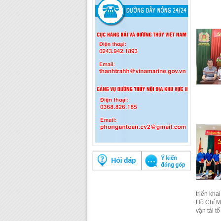
triển kh
Hồ Chí M
vận tải t