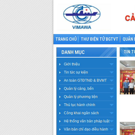
TRANG CHỦ
THƯ ĐIỆN TỬ BGTVT
QUẢN 
DANH MỤC
TIN T
Giới thiệu
Tin tức sự kiện
An toàn GTĐTNĐ & BVMT
Quản lý cảng, bến
Quản lý phương tiện
Thủ tục hành chính
Công khai ngân sách
Hệ thống văn bản pháp luật
Văn bản chỉ đạo điều hành