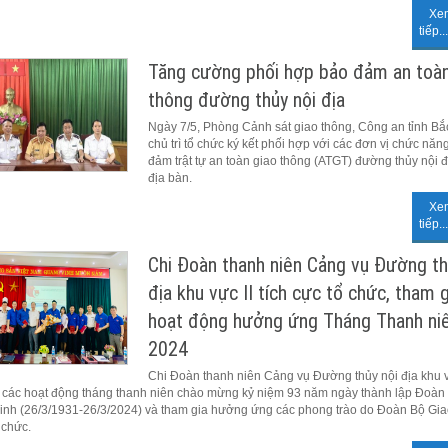
Xe
tiếp...
Tăng cường phối hợp bảo đảm an toàn
thông đường thủy nội địa
Ngày 7/5, Phòng Cảnh sát giao thông, Công an tỉnh Bắ
chủ trì tổ chức ký kết phối hợp với các đơn vị chức năn
đảm trật tự an toàn giao thông (ATGT) đường thủy nội đ
địa bàn.
Xe
tiếp...
Chi Đoàn thanh niên Cảng vụ Đường th
địa khu vực II tích cực tổ chức, tham 
hoạt động hưởng ứng Tháng Thanh ni
2024
Chi Đoàn thanh niên Cảng vụ Đường thủy nội địa khu v
ai các hoạt động tháng thanh niên chào mừng kỷ niệm 93 năm ngày thành lập Đoà
inh (26/3/1931-26/3/2024) và tham gia hưởng ứng các phong trào do Đoàn Bộ Gia
ổ chức.