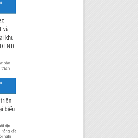
m
ao
t và
ại khu
ụ ĐTNĐ
ác bảo
 trách
m
triển
i biểu
ội địa
ị tổng kết
ội nghị