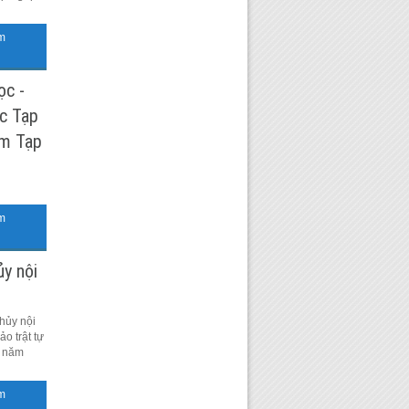
m
ọc -
c Tạp
ăm Tạp
m
ủy nội
hủy nội
o trật tự
h năm
m