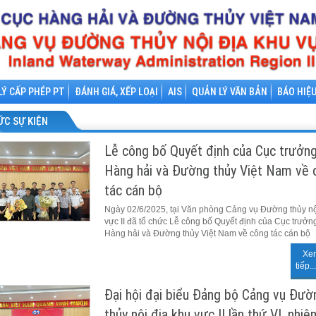
LÝ CẤP PHÉP PT
ĐÁNH GIÁ, XẾP LOẠI
AIS
QUẢN LÝ VĂN BẢN
BÁO HIỆ
ỨC SỰ KIỆN
Lễ công bố Quyết định của Cục trưởn
Hàng hải và Đường thủy Việt Nam về 
tác cán bộ
Ngày 02/6/2025, tại Văn phòng Cảng vụ Đường thủy nộ
vực II đã tổ chức Lễ công bố Quyết định của Cục trưởn
Hàng hải và Đường thủy Việt Nam về công tác cán bộ
Xe
tiếp...
Đại hội đại biểu Đảng bộ Cảng vụ Đườ
thủy nội địa khu vực II lần thứ VI, nhiệ