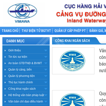
TRANG CHỦ
THƯ ĐIỆN TỬ BGTVT
QUẢN LÝ CẤP PHÉP PT
ĐÁNH GIÁ, 
DANH MỤC
CÔNG KHAI NGÂN SÁCH
Văn
Giới thiệu
côn
Tin tức sự kiện
báo
An toàn GTĐTNĐ & BVMT
nướ
Quản lý cảng, bến
Quản lý phương tiện
Thủ tục hành chính
Công khai ngân sách
Quy
Hệ thống văn bản pháp luật
côn
Văn bản chỉ đạo điều hành