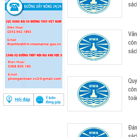
sác
Văn
côn
sác
Quy
côn
toá
Đán
sác