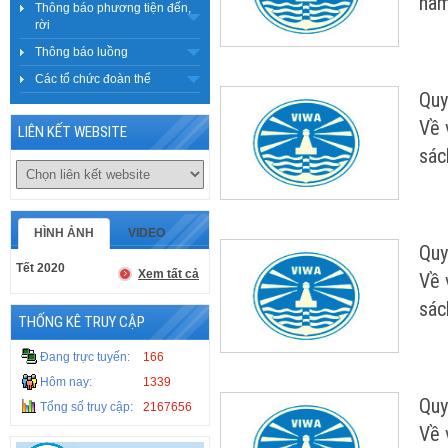
nă
Thông báo phương tiện đến,
rời
Thông báo luồng
Các tổ chức đoàn thể
Quy
Về 
LIÊN KẾT WEBSITE
sác
HÌNH ẢNH
VIDEO
Quy
Tết 2020
Xem tất cả
Về 
sác
THỐNG KÊ TRUY CẬP
Đang trực tuyến:
166
Hôm nay:
1339
Quy
Tổng số truy cập:
2167656
Về 