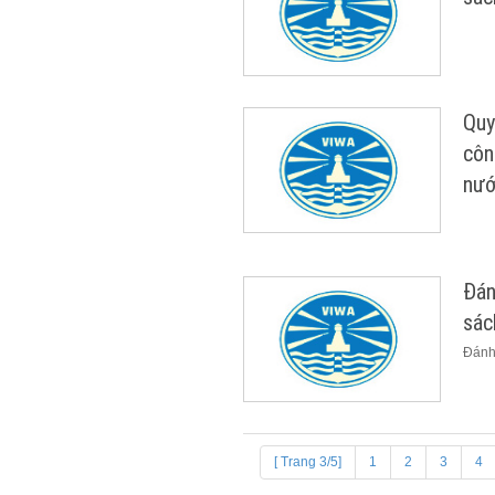
Quy
côn
nướ
Đán
sác
Đánh 
[ Trang 3/5]
1
2
3
4