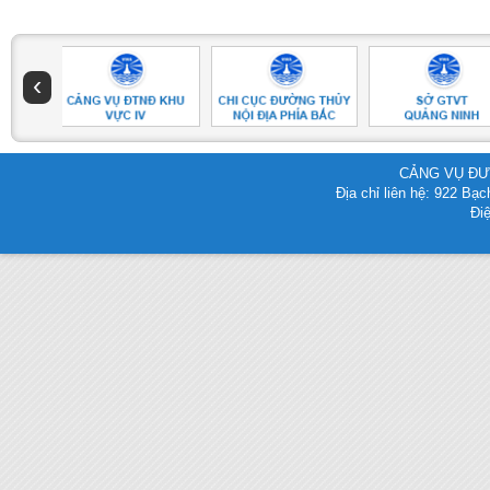
‹
CẢNG VỤ ĐƯ
Địa chỉ liên hệ: 922 B
Điệ