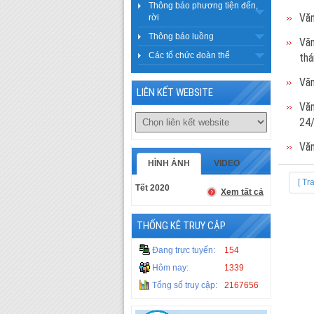
Thông báo phương tiện đến,
Văn
rời
Thông báo luồng
Văn
Các tổ chức đoàn thể
thá
Văn
LIÊN KẾT WEBSITE
Văn
24
Văn
HÌNH ẢNH
VIDEO
[ Tr
Tết 2020
Xem tất cả
THỐNG KÊ TRUY CẬP
Đang trực tuyến:
154
Hôm nay:
1339
Tổng số truy cập:
2167656