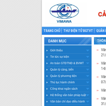
TRANG CHỦ
THƯ ĐIỆN TỬ BGTVT
QUẢN 
DANH MỤC
THÔN
Văn
Giới thiệu
21
Tin tức sự kiện
Văn
An toàn GTĐTNĐ & BVMT
14
Quản lý cảng, bến
Quản lý phương tiện
Văn
07
Thủ tục hành chính
Công khai ngân sách
Văn
Hệ thống văn bản pháp luật
Văn
Văn bản chỉ đạo điều hành
31