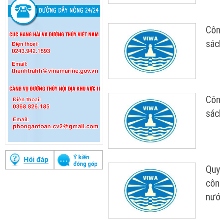
Côn
sác
Côn
sác
Quy
côn
nướ