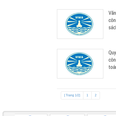
Văn
côn
sác
Quy
côn
toá
[ Trang 1/2]
1
2