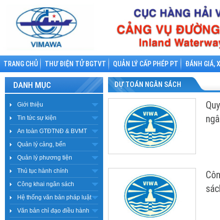
TRANG CHỦ
THƯ ĐIỆN TỬ BGTVT
QUẢN LÝ CẤP PHÉP PT
ĐÁNH GIÁ, 
DANH MỤC
DỰ TOÁN NGÂN SÁCH
Quy
Giới thiệu
ngâ
Tin tức sự kiện
An toàn GTĐTNĐ & BVMT
Quản lý cảng, bến
Quản lý phương tiện
Thủ tục hành chính
Côn
Công khai ngân sách
sác
Hệ thống văn bản pháp luật
Văn bản chỉ đạo điều hành