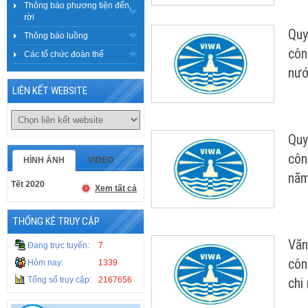
Thông báo phương tiện đến,
rời
Quy
Thông báo luồng
côn
Các tổ chức đoàn thể
nướ
LIÊN KẾT WEBSITE
Quy
côn
HÌNH ẢNH
VIDEO
nă
Tết 2020
Xem tất cả
THỐNG KÊ TRUY CẬP
Văn
Đang trực tuyến:
7
côn
Hôm nay:
1339
Tổng số truy cập:
2167656
chi