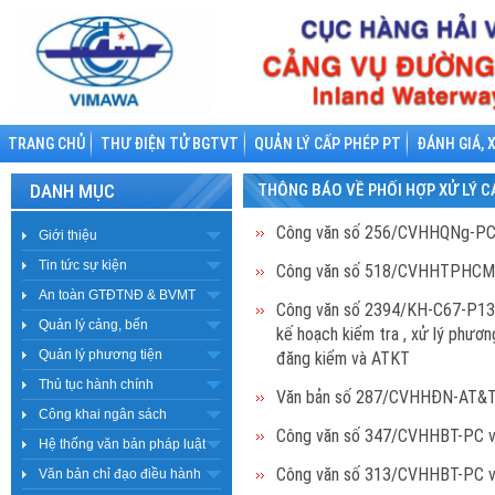
TRANG CHỦ
THƯ ĐIỆN TỬ BGTVT
QUẢN LÝ CẤP PHÉP PT
ĐÁNH GIÁ, 
DANH MỤC
THÔNG BÁO VỀ PHỐI HỢP XỬ LÝ C
Công văn số 256/CVHHQNg-PC v
Giới thiệu
Tin tức sự kiện
Công văn số 518/CVHHTPHCM-P
An toàn GTĐTNĐ & BVMT
Công văn số 2394/KH-C67-P13 
Quản lý cảng, bến
kế hoạch kiểm tra , xử lý phươn
Quản lý phương tiện
đăng kiểm và ATKT
Thủ tục hành chính
Văn bản số 287/CVHHĐN-AT&TTH
Công khai ngân sách
Công văn số 347/CVHHBT-PC về 
Hệ thống văn bản pháp luật
Công văn số 313/CVHHBT-PC về 
Văn bản chỉ đạo điều hành