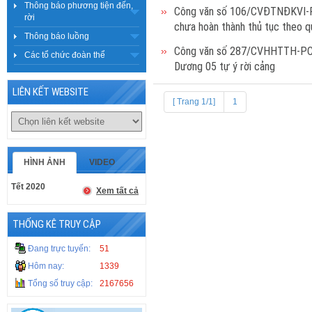
Thông báo phương tiện đến,
Công văn số 106/CVĐTNĐKVI-PC 
rời
chưa hoàn thành thủ tục theo q
Thông báo luồng
Công văn số 287/CVHHTTH-PC v
Các tổ chức đoàn thể
Dương 05 tự ý rời cảng
LIÊN KẾT WEBSITE
[ Trang 1/1]
1
HÌNH ẢNH
VIDEO
Tết 2020
Xem tất cả
THỐNG KÊ TRUY CẬP
Đang trực tuyến:
51
Hôm nay:
1339
Tổng số truy cập:
2167656